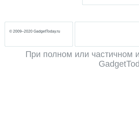
© 2009–2020 GadgetToday.ru
При полном или частичном 
GadgetTod