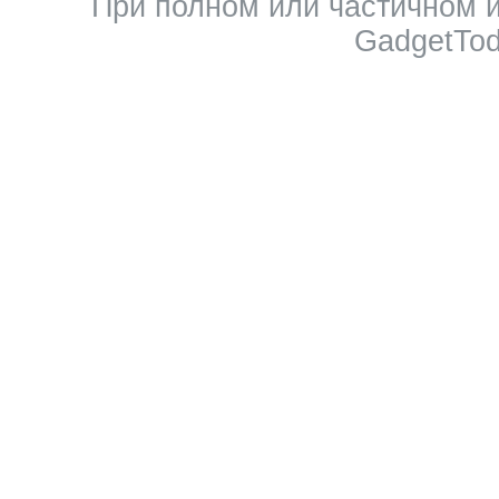
При полном или частичном 
GadgetTod