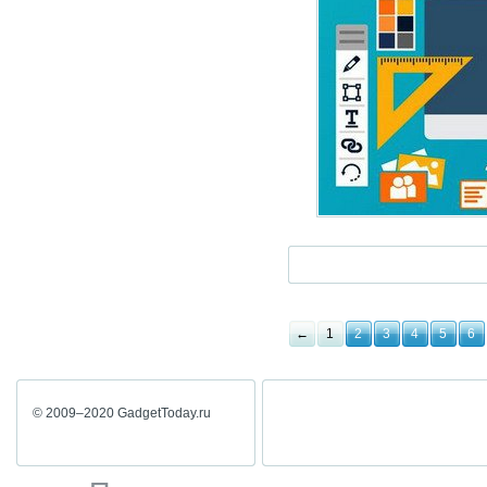
←
1
2
3
4
5
6
© 2009–2020 GadgetToday.ru