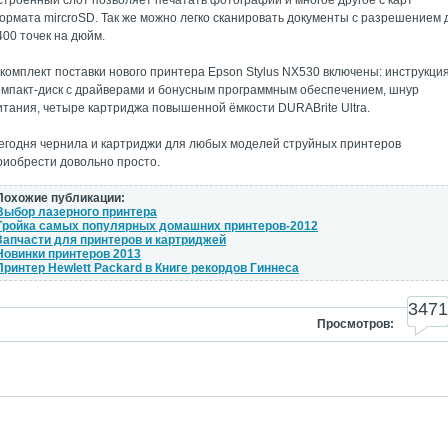
строенный слот позволяет печатать фотографии и многое другое с карт
ормата mircroSD. Так же можно легко сканировать документы с разрешением 
400 точек на дюйм.
 комплект поставки нового принтера Epson Stylus NX530 включены: инструкция
омпакт-диск с драйверами и бонусным программным обеспечением, шнур
итания, четыре картриджа повышенной ёмкости DURABrite Ultra.
егодня чернила и картриджи для любых моделей струйных принтеров
риобрести довольно просто.
Похожие публикации:
Выбор лазерного принтера
Тройка самых популярных домашних принтеров-2012
Запчасти для принтеров и картриджей
Новинки принтеров 2013
Принтер Hewlett Packard в Книге рекордов Гиннеса
3471
Просмотров: