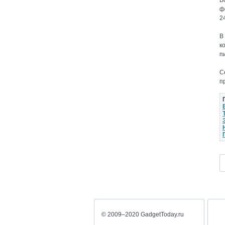
В
ф
2
В
к
п
С
п
© 2009–2020 GadgetToday.ru