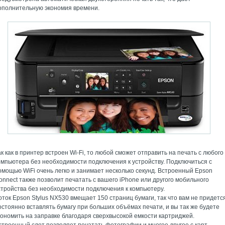
ополнительную экономия времени.
ак как в принтер встроен Wi-Fi, то любой сможет отправить на печать с любого
омпьютера без необходимости подключения к устройству. Подключиться с
омощью WiFi очень легко и занимает несколько секунд. Встроенный Epson
onnect также позволит печатать с вашего iPhone или другого мобильного
стройства без необходимости подключения к компьютеру.
оток Epson Stylus NX530 вмещает 150 страниц бумаги, так что вам не придетс
остоянно вставлять бумагу при больших объёмах печати, и вы так же будете
кономить на заправке благодаря сверхвысокой емкости картриджей.