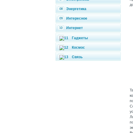
д
Энергетика
Интересное
Интернет
Гаджеты
Космос
Связь
Т
к
п
C
у
Л
п
э