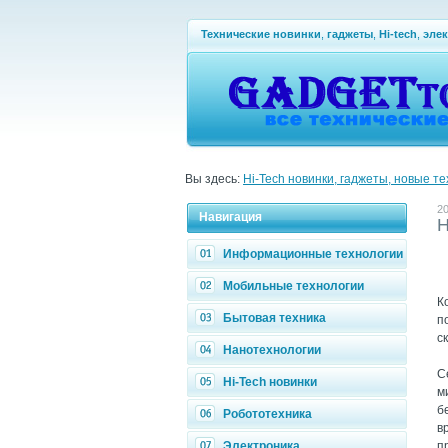
Технические новинки
,
гаджеты
,
Hi-tech
,
эле
Вы здесь:
Hi-Tech новинки, гаджеты, новые т
20
Навигация
H
Информационные технологии
Мобильные технологии
К
Бытовая техника
п
с
Нанотехнологии
С
Hi-Tech новинки
м
б
Робототехника
в
Электроника
п