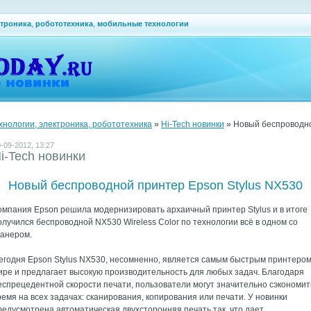
ктроника
,
робототехника
,
мобильные технологии
ехнологии, электроника, робототехника
»
Hi-Tech новинки
» Новый беспроводно
-09-2012, 13:27
i-Tech новинки
Новый беспроводной принтер Epson Stylus NX530
омпания Epson решила модернизировать архаичный принтер Stylus и в итоге
олучился беспроводной NX530 Wireless Color по технологии всё в одном со
канером.
егодня Epson Stylus NX530, несомненно, является самым быстрым принтером
ире и предлагает высокую производительность для любых задач. Благодаря
еспрецедентной скорости печати, пользователи могут значительно сэкономит
ремя на всех задачах: сканирования, копирования или печати. У новинки
редусмотрена автоматическая двухсторонняя печать так, что дает