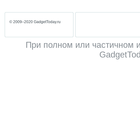
© 2009–2020 GadgetToday.ru
При полном или частичном 
GadgetTod