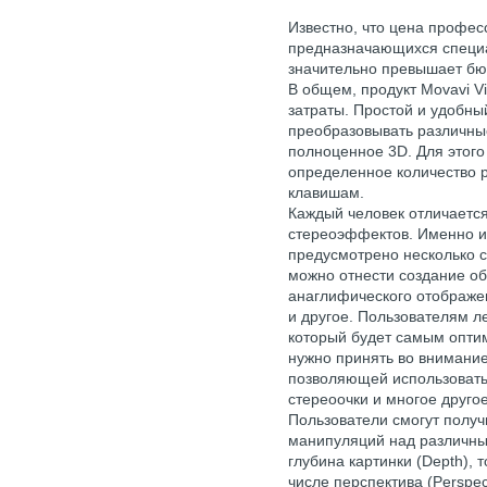
Известно, что цена профес
предназначающихся специа
значительно превышает бюд
В общем, продукт Movavi V
затраты. Простой и удобны
преобразовывать различны
полноценное 3D. Для этого
определенное количество 
клавишам.
Каждый человек отличаетс
стереоэффектов. Именно из-
предусмотрено несколько с
можно отнести создание о
анаглифического отображе
и другое. Пользователям л
который будет самым опти
нужно принять во внимани
позволяющей использовать
стереоочки и многое другое
Пользователи смогут полу
манипуляций над различны
глубина картинки (Depth), т
числе перспектива (Perspe