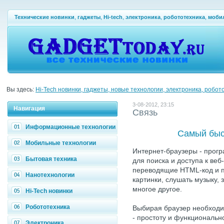
Технические новинки
,
гаджеты
,
Hi-tech
,
электроника
,
робототехника
,
моби
Вы здесь:
Hi-Tech новинки, гаджеты, новые технологии, электроника, робот
3-08-2012, 23:15
Навигация
Связь
Информационные технологии
Самый быс
Мобильные технологии
Интернет-браузеры - прог
Бытовая техника
для поиска и доступа к веб
переводящие HTML-код и п
Нанотехнологии
картинки, слушать музыку, 
многое другое.
Hi-Tech новинки
Робототехника
Выбирая браузер необходи
- простоту и функциональн
Электроника