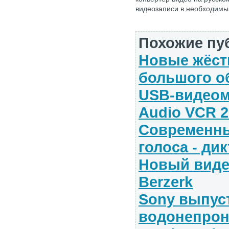
видеозаписи в необходимы
Похожие пу
Новые жёст
большого о
USB-видеом
Audio VCR 
Современны
голоса - д
Новый видео
Berzerk
Sony выпус
водонепро