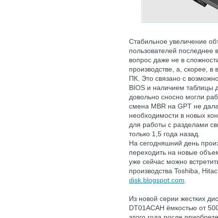
Стабильное увеличение об
пользователей последнее в
вопрос даже не в сложност
производстве, а, скорее, в
ПК. Это связано с возможн
BIOS и наличием таблицы 
довольно сносно могли раб
смена MBR на GPT не дала
необходимости в новых кон
для работы с разделами св
только 1,5 года назад.
На сегодняшний день произ
переходить на новые объем
уже сейчас можно встретить
производства Toshiba, Hita
disk.blogspot.com
.
Из новой серии жестких ди
DT01ACAН ёмкостью от 500
этого года после приобрет