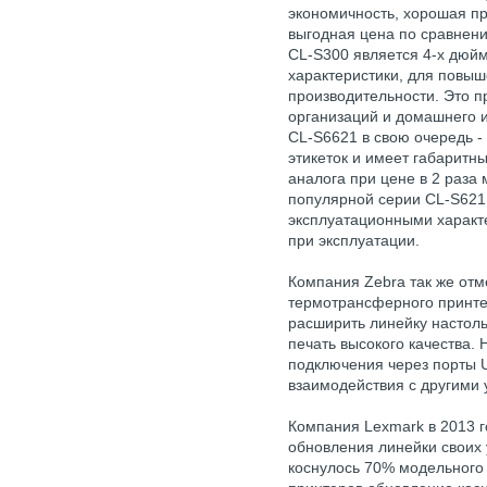
экономичность, хорошая про
выгодная цена по сравнени
CL-S300 является 4-х дюй
характеристики, для повыш
производительности. Это 
организаций и домашнего 
CL-S6621 в свою очередь -
этикеток и имеет габарит
аналога при цене в 2 раза
популярной серии CL-S621
эксплуатационными характ
при эксплуатации.
Компания Zebra так же отм
термотрансферного принте
расширить линейку настол
печать высокого качества.
подключения через порты U
взаимодействия с другими 
Компания Lexmark в 2013 г
обновления линейки своих 
коснулось 70% модельного 