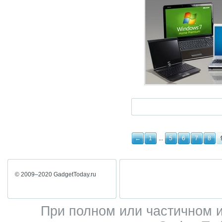
←
1
...
5
6
7
8
© 2009–2020 GadgetToday.ru
При полном или частичном 