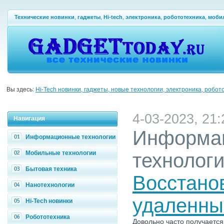
Технические новинки
,
гаджеты
,
Hi-tech
,
электроника
,
робототехника
,
моби
Вы здесь:
Hi-Tech новинки, гаджеты, новые технологии, электроника, робот
4-03-2023, 21:
Навигация
Информа
Информационные технологии
Мобильные технологии
технолог
Бытовая техника
Восстано
Нанотехнологии
удаленны
Hi-Tech новинки
Робототехника
Довольно часто получается