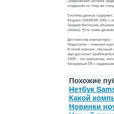
Графическая система: виде
созданная по тому же станд
Система данных содержит 
Kingston SSDNOW 200v с о
Seagate Barracuda объемом
об/мин). Есть также диско
Достоинства компьютера –
Недостаток – тяжелый корп
В тихой комнате, обычный 
звук достигает приблизите
Z800 – это компьютер, кот
бесшумный ПК с надежным
Похожие пу
Нетбук Sam
Какой комп
Новинки ноу