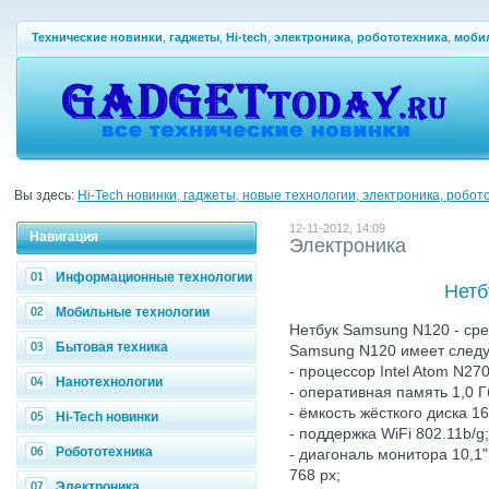
Технические новинки
,
гаджеты
,
Hi-tech
,
электроника
,
робототехника
,
моби
Вы здесь:
Hi-Tech новинки, гаджеты, новые технологии, электроника, робот
12-11-2012, 14:09
Навигация
Электроника
Информационные технологии
Нетб
Мобильные технологии
Нетбук Samsung N120 - ср
Бытовая техника
Samsung N120 имеет след
- процессор Intel Atom N270
Нанотехнологии
- оперативная память 1,0 Г
- ёмкость жёсткого диска 16
Hi-Tech новинки
- поддержка WiFi 802.11b/g;
Робототехника
- диагональ монитора 10,1"
768 px;
Электроника