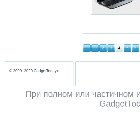
←
1
2
3
4
5
6
© 2009–2020 GadgetToday.ru
При полном или частичном 
GadgetTod