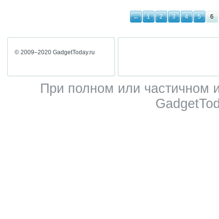
←
1
2
3
4
5
6
© 2009–2020 GadgetToday.ru
При полном или частичном 
GadgetTod