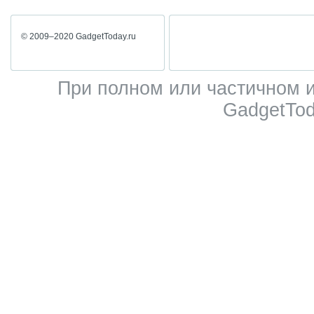
© 2009–2020 GadgetToday.ru
При полном или частичном 
GadgetTod