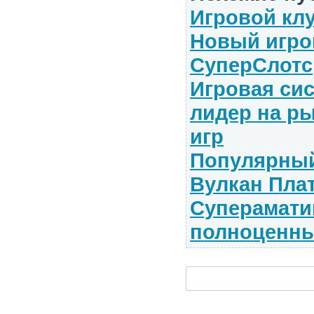
Игровой кл
Новый игро
СуперСлотс
Игровая си
лидер на р
игр
Популярный
Вулкан Пла
Cупераматик
полноценны