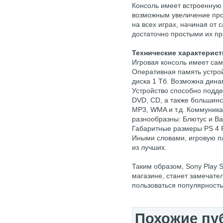
Консоль имеет встроенную 
возможным увеличение про
на всех играх, начиная от
достаточно простыми их п
Технические характерист
Игровая консоль имеет са
Оперативная память устрой
диска 1 Тб. Возможна дина
Устройство способно подд
DVD, CD, а также большин
MP3, WMA и т.д. Коммуник
разнообразны: Блютус и В
Габаритные размеры PS 4 P
Иными словами, игровую п
из лучших.
Таким образом, Sony Play S
магазине, станет замечате
пользоваться популярность
Похожие пу