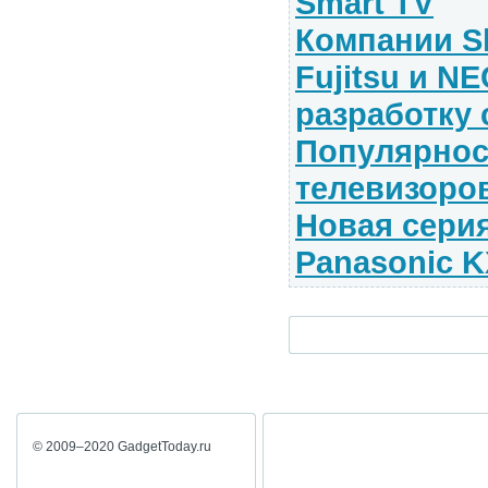
Smart TV
Компании Sh
Fujitsu и N
разработку 
Популярнос
телевизоро
Новая сери
Panasonic 
© 2009–2020 GadgetToday.ru