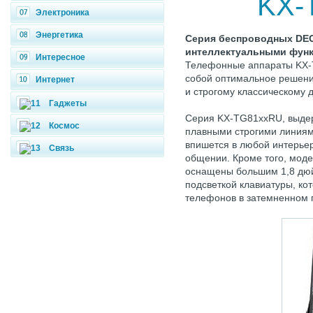
KX-
Электроника
Энергетика
Серия беспроводных DE
интеллектуальными фун
Интересное
Телефонные аппараты KX-
собой оптимальное решени
Интернет
и строгому классическому д
Гаджеты
Серия KX-TG81ххRU, выдер
Космос
плавными строгими линиям
впишется в любой интерьер
Связь
общении. Кроме того, мо
оснащены большим 1,8 дю
подсветкой клавиатуры, ко
телефонов в затемненном