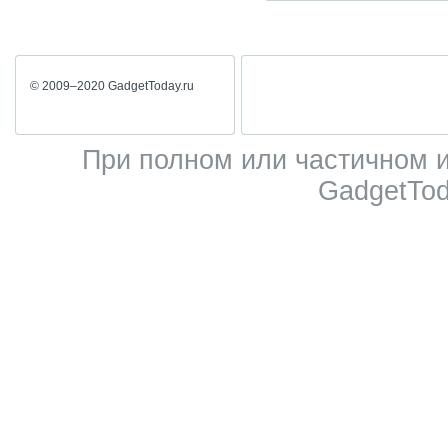
© 2009–2020 GadgetToday.ru
При полном или частичном 
GadgetTod