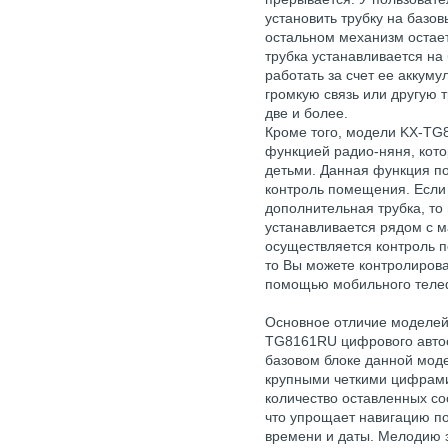
установить трубку на базов
остальном механизм остае
трубка устанавливается на
работать за счет ее аккуму
громкую связь или другую т
две и более.
Кроме того, модели KX-T
функцией радио-няня, кот
детьми. Данная функция по
контроль помещения. Если
дополнительная трубка, то 
устанавливается рядом с 
осуществляется контроль п
то Вы можете контролирова
помощью мобильного теле
Основное отличие моделей 
TG8161RU цифрового автоот
базовом блоке данной мод
крупными четкими цифрами
количество оставленных с
что упрощает навигацию п
времени и даты. Мелодию з