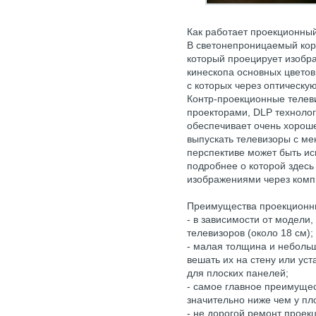
Как работает проекционный
В светонепроницаемый кор
который проецирует изобр
кинескопа основных цветов
с которых через оптическую
Контр-проекционные телев
проекторами, DLP технолог
обеспечивает очень хороше
выпускать телевизоры с ме
перспективе может быть ис
подробнее о которой здесь
изображениями через комп
Преимущества проекционны
- в зависимости от модели
телевизоров (около 18 см);
- малая толщина и небольш
вешать их на стену или ус
для плоских панелей;
- самое главное преимущест
значительно ниже чем у пл
- не дорогой ремонт проек