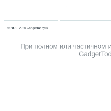
© 2009–2020 GadgetToday.ru
При полном или частичном 
GadgetTod