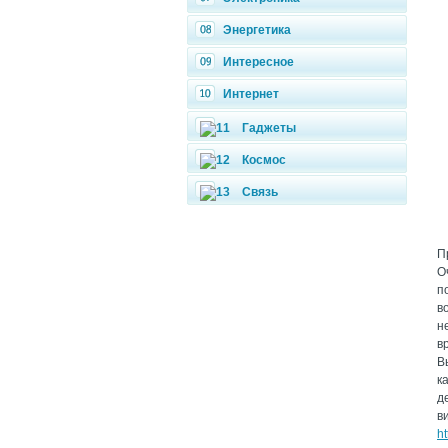
Энергетика
Интересное
Интернет
Гаджеты
Космос
Связь
П
О
п
в
н
в
В
к
д
в
h