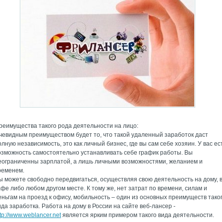
реимущества такого рода деятельности на лицо:
чевидным преимуществом будет то, что такой удаленный заработок даст
олную независимость, это как личный бизнес, где вы сам себе хозяин. У вас ес
озможность самостоятельно устанавливать себе график работы. Вы
еограниченны зарплатой, а лишь личными возможностями, желанием и
ременем.
ы можете свободно передвигаться, осуществляя свою деятельность на дому, 
афе либо любом другом месте. К тому же, нет затрат по времени, силам и
еньгам на проезд к офису, мобильность – один из основных преимуществ тако
ида заработка. Работа на дому в России на сайте веб-лансер -
ttp://www.weblancer.net
является ярким примером такого вида деятельности.