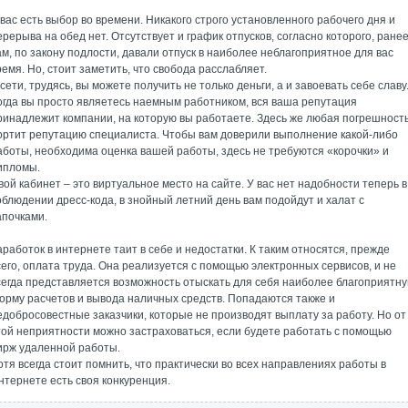
 вас есть выбор во времени. Никакого строго установленного рабочего дня и
ерерыва на обед нет. Отсутствует и график отпусков, согласно которого, ране
ам, по закону подлости, давали отпуск в наиболее неблагоприятное для вас
ремя. Но, стоит заметить, что свобода расслабляет.
 сети, трудясь, вы можете получить не только деньги, а и завоевать себе славу
огда вы просто являетесь наемным работником, вся ваша репутация
ринадлежит компании, на которую вы работаете. Здесь же любая погрешност
ортит репутацию специалиста. Чтобы вам доверили выполнение какой-либо
аботы, необходима оценка вашей работы, здесь не требуются «корочки» и
ипломы.
вой кабинет – это виртуальное место на сайте. У вас нет надобности теперь в
облюдении дресс-кода, в знойный летний день вам подойдут и халат с
апочками.
аработок в интернете таит в себе и недостатки. К таким относятся, прежде
сего, оплата труда. Она реализуется с помощью электронных сервисов, и не
сегда представляется возможность отыскать для себя наиболее благоприятн
орму расчетов и вывода наличных средств. Попадаются также и
едобросовестные заказчики, которые не производят выплату за работу. Но от
той неприятности можно застраховаться, если будете работать с помощью
ирж удаленной работы.
отя всегда стоит помнить, что практически во всех направлениях работы в
нтернете есть своя конкуренция.