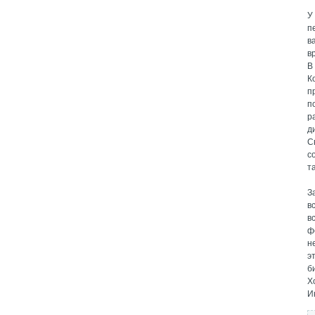
У
п
в
в
В
К
п
п
р
д
С
с
т
З
в
в
ф
н
э
б
Х
И