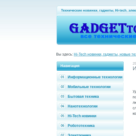
Технические новинки
,
гаджеты
,
Hi-tech
,
эле
Вы здесь:
Hi-Tech новинки, гаджеты, новые т
25
Навигация
И
Информационные технологии
Мобильные технологии
У
Бытовая техника
п
л
Нанотехнологии
с
к
Hi-Tech новинки
Робототехника
Электроника