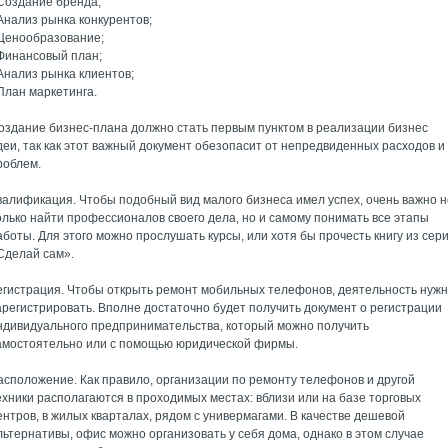
 Создание бренда;
 Анализ рынка конкурентов;
 Ценообразование;
 Финансовый план;
 Анализ рынка клиентов;
 План маркетинга.
оздание бизнес-плана должно стать первым пунктом в реализации бизнес
деи, так как этот важный документ обезопасит от непредвиденных расходов и
роблем.
валификация. Чтобы подобный вид малого бизнеса имел успех, очень важно н
олько найти профессионалов своего дела, но и самому понимать все этапы
аботы. Для этого можно прослушать курсы, или хотя бы прочесть книгу из сер
Сделай сам».
егистрация. Чтобы открыть ремонт мобильных телефонов, деятельность нуж
арегистрировать. Вполне достаточно будет получить документ о регистрации
ндивидуального предпринимательства, который можно получить
амостоятельно или с помощью юридической фирмы.
асположение. Как правило, организации по ремонту телефонов и другой
ехники располагаются в проходимых местах: вблизи или на базе торговых
ентров, в жилых кварталах, рядом с универмагами. В качестве дешевой
льтернативы, офис можно организовать у себя дома, однако в этом случае