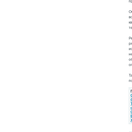
п
О
в
к
т
Р
р
и
н
о
о
Т
п