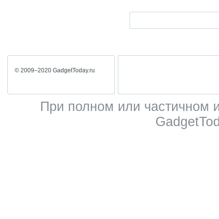
© 2009–2020 GadgetToday.ru
При полном или частичном 
GadgetTod