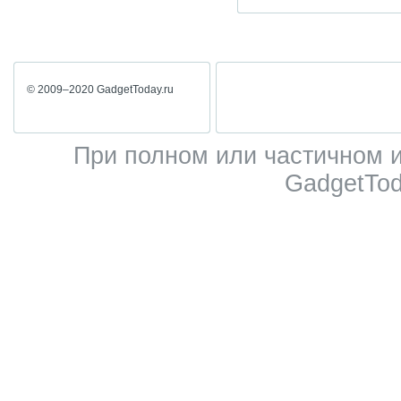
© 2009–2020 GadgetToday.ru
При полном или частичном 
GadgetTod