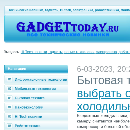
Технические новинки
,
гаджеты
,
Hi-tech
,
электроника
,
робототехника
,
моби
Вы здесь:
Hi-Tech новинки, гаджеты, новые технологии, электроника, робот
6-03-2023, 20:
Навигация
Бытовая 
Информационные технологии
Мобильные технологии
выбрать 
Бытовая техника
холодиль
Нанотехнологии
Бюджетные холодильники,
Hi-Tech новинки
камеру, считаются наибол
Робототехника
компрессор и большой объ