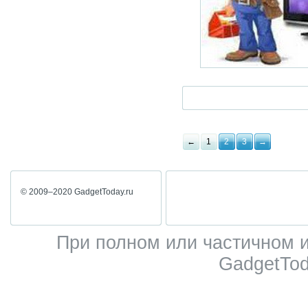
←
1
2
3
→
© 2009–2020 GadgetToday.ru
При полном или частичном 
GadgetTod