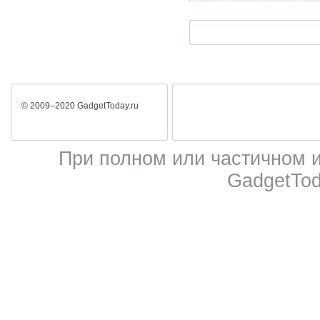
© 2009–2020 GadgetToday.ru
При полном или частичном 
GadgetTod