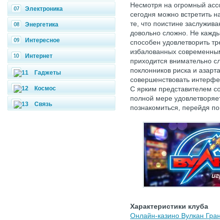
Несмотря на огромный асс
Электроника
сегодня можно встретить н
те, что поистине заслужив
Энергетика
довольно сложно. Не кажды
Интересное
способен удовлетворить тр
избалованных современным
Интернет
приходится внимательно с
поклонников риска и азарта
Гаджеты
совершенствовать интерфей
Космос
С ярким представителем со
полной мере удовлетворяе
Связь
познакомиться, перейдя по 
Характеристики клуба
Онлайн-казино Вулкан Гра