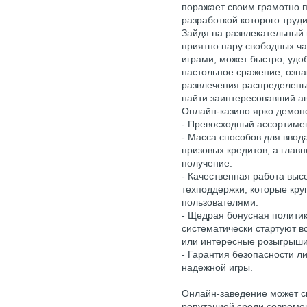
поражает своим грамотно 
разработкой которого труд
Зайдя на развлекательный
приятно пару свободных ч
играми, может быстро, удо
настольное сражение, озна
развлечения распределены
найти заинтересовавший ав
Онлайн-казино ярко демон
- Превосходный ассортиме
- Масса способов для ввод
призовых кредитов, а главн
получение.
- Качественная работа вы
техподдержки, которые кру
пользователями.
- Щедрая бонусная политик
систематически стартуют в
или интересные розыгрыши
- Гарантия безопасности л
надежной игры.
Онлайн-заведение может с
репутацией среди современ