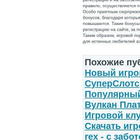
правило, осуществляется п
Особо приятным сюрпризом
бонусов, благодаря котор
повышаются. Такие бонусы
регистрацию на сайте, за п
Таким образом, игровой по
для истинных любителей а
Похожие пу
Новый игро
СуперСлотс
Популярный
Вулкан Пла
Игровой кл
Скачать игр
rex - с забо