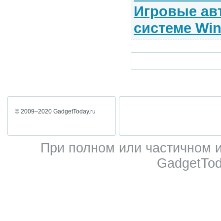
Игровые ав
системе Win
© 2009–2020 GadgetToday.ru
При полном или частичном 
GadgetTod