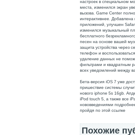
настроек в специальном мо
места, изменился экран ув
вызова. Game Center полно
интерактивнее. Добавлена 
приложений, улучшен Safar
изменился музыкальный пле
бесплатного безрекламного
песен на основе вашей муз
защита устройства через се
телефон и воспользоваться
удаление данных не помож
фильтрами и квадратным р
всех уведомлений между ва
Бета-версия iOS 7 уже дос
пришествие системы случит
нового iphone 5s 16gb. Апд
iPod touch 5, а также все i
нововведениями подробнее
пройдя по этой ссылке
Похожие пу