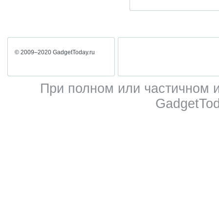
© 2009–2020 GadgetToday.ru
При полном или частичном 
GadgetTod