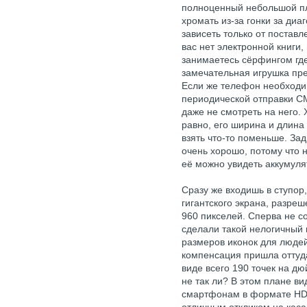
полноценный небольшой пл
хромать из-за гонки за диа
зависеть только от поставл
вас нет электронной книги
занимаетесь сёрфингом где
замечательная игрушка пре
Если же телефон необходим
периодической отправки С
даже не смотреть на него. 
равно, его ширина и длина
взять что-то поменьше. За
очень хорошо, потому что 
её можно увидеть аккумуля
Сразу же входишь в ступор,
гигантского экрана, разреш
960 пикселей. Сперва не с
сделали такой нелогичный 
размеров иконок для людей
компенсация пришла оттуда
виде всего 190 точек на д
не так ли? В этом плане в
смартфонам в формате HD.