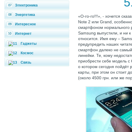
5
Электроника
Энергетика
«О-го-го!!!», - хочется ск
Note 2 или Grand, особенно
Интересное
смартфоном нормального ра
Samsung выпустили, и ни к 
Интернет
относится. Имя ему – Sams
Гаджеты
предупредить наших читате
смартфон далеко не самый 
Космос
линейки. Те, кому недоста
приобрести себе модель с 
Связь
о котором сегодня пойдёт 
карты, при этом он стоит д
(около 4500 грн. или же по