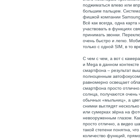
поджиматься влево или впр
большим пальцем. Систем
фишкой компании Samsung 
Всё как всегда, одна карта
участвовать в функциях св
принимать звонки. Переклю
очень быстро и легко. Мо
только с одной SIM, в то в
С чем с чем, а вот с камер
и Mega в данном контексте 
смартфона – результат выш
полноценным автофокусом 
равномерно освещает облас
смартфона просто отлично.
солнца, получаются очень 
обычных «мыльниц», а цвет
снимки выглядят нескольк
или сумерках зёрна на фот
невооруженным глазом. Как
просто отлично, а видео ша
такой степени понятна, что
количество функций, прям