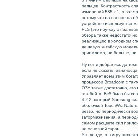
отличным откликом на каса
пальцев. Контрастность сл
измерений 585 к 1, а вот я
потому что на солнце на н
устройстве используется м
PLS (это ноу-хау от Samsun
обзора также недостаточно
реализацию в холодном сп
дешевую китайскую модель.
приемлемо, ни больше, ни
Ну вот и добрались до техн
если не сказать, авианосц
Управляет всем этим бога
процессор Broadcom с такто
ОЗУ также достаточно, его
гигабайта. Всё было бы сов
4.2.2, который Samsung си
оболочкой TouchWiz Nature
резво, но периодически во
затормаживания, а период
самом расцвете сил прилож
на основной экран.
Уж где-где, а в игрушках эт