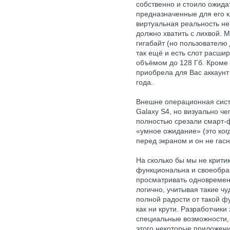
собственно и стоило ожидат
предназначенные для его к
виртуальная реальность не
должно хватить с лихвой. М
гигабайт (но пользователю
так ещё и есть слот расши
объёмом до 128 Гб. Кроме
приобрела для Вас аккаунт
года.
Внешне операционная сист
Galaxy S4, но визуально ч
полностью срезали смарт-ф
«умное ожидание» (это ко
перед экраном и он не гасн
На сколько бы мы не критик
функциональна и своеобраз
просматривать одновремен
логично, учитывая такие ч
полной радости от такой ф
как ни крути. Разработчики 
специальные возможности, 
этого некоторые приложения