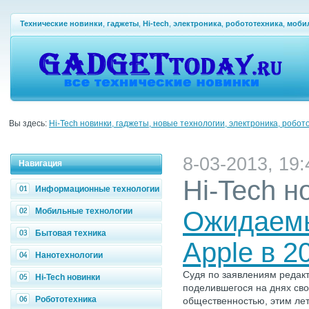
Технические новинки
,
гаджеты
,
Hi-tech
,
электроника
,
робототехника
,
моби
Вы здесь:
Hi-Tech новинки, гаджеты, новые технологии, электроника, робот
8-03-2013, 19:
Навигация
Hi-Tech н
Информационные технологии
Мобильные технологии
Ожидаемы
Бытовая техника
Apple в 2
Нанотехнологии
Судя по заявлениям редак
Hi-Tech новинки
поделившегося на днях св
Робототехника
общественностью, этим лет