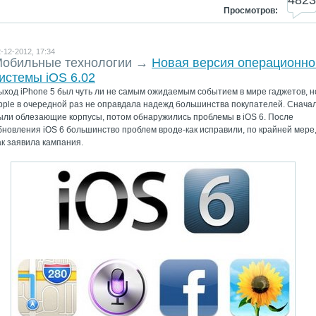
4823
Просмотров:
-12-2012, 17:34
обильные технологии
→
Новая версия операционно
истемы iOS 6.02
ыход iPhone 5 был чуть ли не самым ожидаемым событием в мире гаджетов, н
pple в очередной раз не оправдала надежд большинства покупателей. Снача
ыли облезающие корпусы, потом обнаружились проблемы в iOS 6. После
бновления iOS 6 большинство проблем вроде-как исправили, по крайней мере
ак заявила кампания.