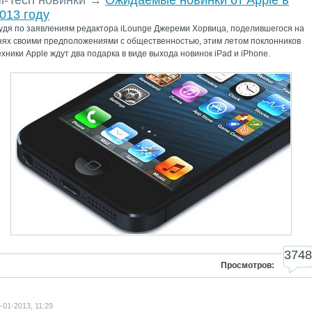
i-Tech новинки
→
Ожидаемые новинки от Apple в
013 году
удя по заявлениям редактора iLounge Джереми Хорвица, поделившегося на
нях своими предположениями с общественностью, этим летом поклонников
ехники Apple ждут два подарка в виде выхода новинок iPad и iPhone.
3748
Просмотров:
-01-2013, 11:29