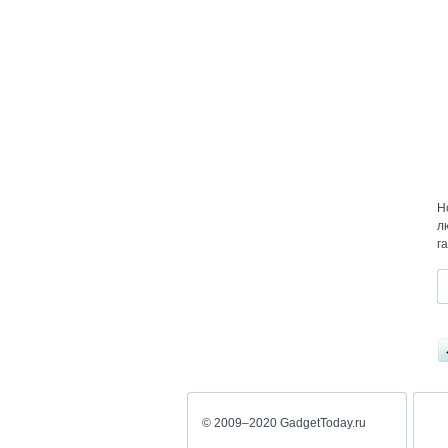
Н
л
г
© 2009–2020 GadgetToday.ru