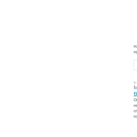
Н
п
6-
М
B
О
н
с
п