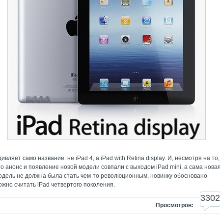
дивляет само название: не iPad 4, а iPad with Retina display. И, несмотря на то,
то анонс и появление новой модели совпали с выходом iPad mini, а сама нова
одель не должна была стать чем-то революционным, новинку обосновано
ожно считать іPаd четвертого поколения.
3302
Просмотров: