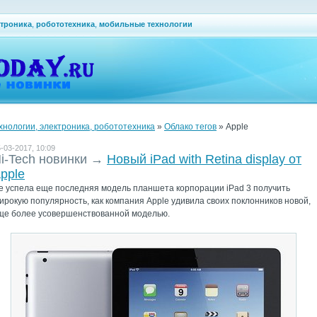
ктроника
,
робототехника
,
мобильные технологии
ехнологии, электроника, робототехника
»
Облако тегов
» Apple
-03-2017, 10:09
i-Tech новинки
→
Новый iPad with Retina display от
pple
е успела еще последняя модель планшета корпорации iPad 3 получить
ирокую популярность, как компания Apple удивила своих поклонников новой,
ще более усовершенствованной моделью.