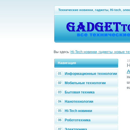
Технические новинки
,
гаджеты
,
Hi-tech
,
эле
Вы здесь:
Hi-Tech новинки, гаджеты, новые т
15
Навигация
H
A
Информационные технологии
Н
ш
Мобильные технологии
е
Бытовая техника
Нанотехнологии
Hi-Tech новинки
Робототехника
Электроника