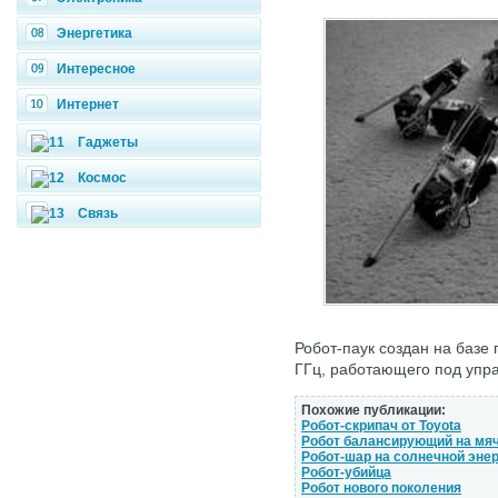
Энергетика
Интересное
Интернет
Гаджеты
Космос
Связь
Робот-паук создан на базе 
ГГц, работающего под упр
Похожие публикации:
Робот-скрипач от Toyota
Робот балансирующий на мя
Робот-шар на солнечной эне
Робот-убийца
Pобот нового поколения