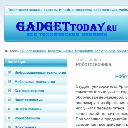
Технические новинки
,
гаджеты
,
Hi-tech
,
электроника
,
робототехника
,
моби
Вы здесь:
Hi-Tech новинки, гаджеты, новые технологии, электроника, робот
23-04-2010, 15:01
Навигация
Робототехника
Информационные технологии
Робо
Мобильные технологии
Студент университета Ариз
Бытовая техника
самостоятельно учится ход
оборудован веб-камерой, с
Нанотехнологии
анализирует изображения 
ног, учится передвигаться.
Hi-Tech новинки
конечностей, то начнет ос
Робототехника
При успешном продвижении
запоминает все действия, к
Электроника