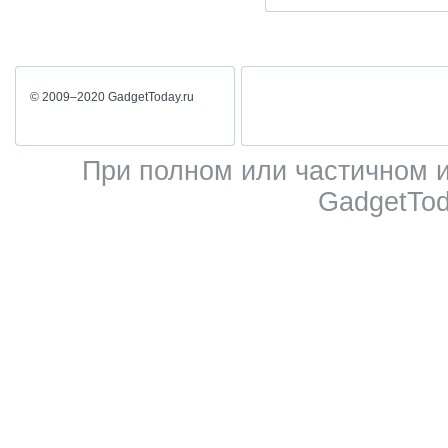
© 2009–2020 GadgetToday.ru
При полном или частичном 
GadgetTod