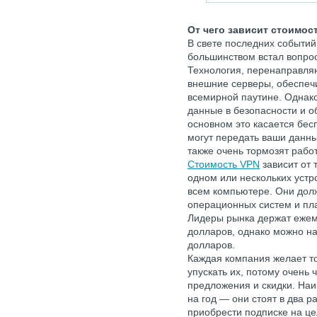
От чего зависит стоимос
В свете последних событий
большинством встал вопрос
Технология, перенаправл
внешние серверы, обеспеч
всемирной паутине. Однако
данные в безопасности и 
основном это касается бес
могут передать ваши данны
также очень тормозят работ
Стоимость VPN
зависит от 
одном или нескольких устро
всем компьютере. Они дол
операционных систем и пла
Лидеры рынка держат ежем
долларов, однако можно н
долларов.
Каждая компания желает то
упускать их, потому очень
предложения и скидки. На
на год — они стоят в два 
приобрести подписке на це