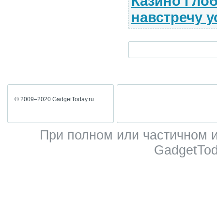
Казино Глоб
навстречу 
© 2009–2020 GadgetToday.ru
При полном или частичном 
GadgetTod