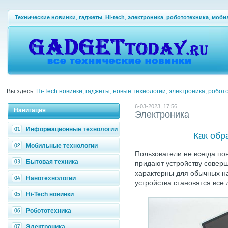
Технические новинки
,
гаджеты
,
Hi-tech
,
электроника
,
робототехника
,
моби
Вы здесь:
Hi-Tech новинки, гаджеты, новые технологии, электроника, робот
6-03-2023, 17:56
Навигация
Электроника
Информационные технологии
Как обр
Мобильные технологии
Пользователи не всегда по
Бытовая техника
придают устройству соверш
характерны для обычных на
Нанотехнологии
устройства становятся все 
Hi-Tech новинки
Робототехника
Электроника