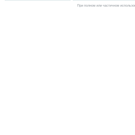
При полном или частичном использов