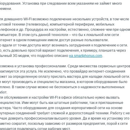
борудования. Установка при следовании всем указаниям не займет много
ремени.
ля домашнего WI-FI возможно подключение нескольких устройств, в том числе
ытовой техники (телевизоры), компьютерной периферии, мобильных
елефонов и др. Процедура их настройки, естественно, сложнее чем при одном
омпьютере. В этом суть данной технологи – что бы к локальной или сети
нтернет в одном помещении имели доступ разные пользователи.
о вдали от точки доступа могут возникать затруднения к подключению к сети.
о, есть довольно простой вариант подключения, к примеру, планшета через
бычный 3G модем, что подробно описано
на smartphonus.com
.
озможна и установка профессионалами. Среди множества сервисных центро
рактикуется эта услуга. Не исключено, что провайдер интернет-соединения
ожет за определенную оплату прислать мастера для наладки локальной сети.
е могут производить и специалисты магазина, в котором оборудование было
уплено. В таком случае можно не беспокоиться о надежности выполненных
абот.
ля обслуживания и настройки WI-FI в офисе обязательно нужно вызвать
пециалистов. Ими могут быть как штатные работники, так и приглашенные
астера. Часто оборудование для создания корпоративной сети на основе
оутерных соединений требует сложной и дорогостоящей техники. Работу с не
учше доверить профессионалам высшего уровня. Да и время на установку это
аметно сократит, поскольку зависимо от размеров предприятия, порой к сети
риходится подключать сотни рабочих мест.