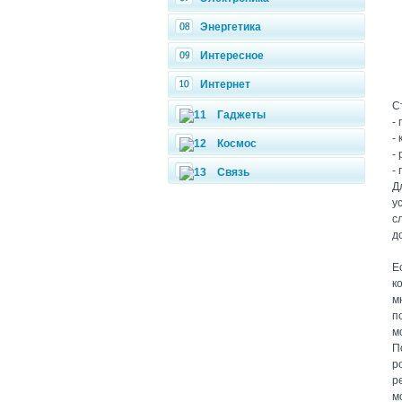
Энергетика
Интересное
Интернет
С
Гаджеты
-
-
Космос
-
-
Связь
Д
у
с
д
Е
к
м
п
м
П
р
р
м