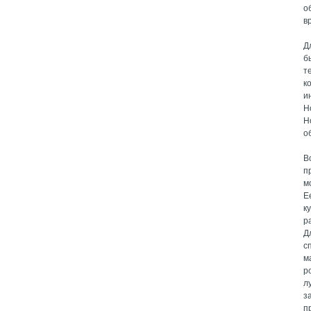
о
в
Д
б
т
к
и
Н
Н
о
В
п
м
Е
к
р
Д
с
м
р
л
з
п