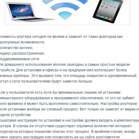
тоимость роутера сегодня не велика и зависит от таких факторов как:
 пропускные возможности;
 количество антенн;
 радиус распространения;
 поддерживаемые сети.
ля домашнего использования вполне пригодны и самые простые модели
стройств. Для установки в офисах и на предприятиях используют более
ложные приборы. Это вызвано тем, что площадь покрытия и одновременный
оступ к сети пользователями будет заметно больше.
сли у пользователя есть хотя бы минимальные знания об установке
омпьютерного оборудования и программного обеспечения, то это не займет
ного времени и может быть выполнено самостоятельно. Настройка роутеров
осле установки вообще не сложный процесс. Вот только он зависит от марки и
одели устройства.
ошаговая инструкция по установке и настройке должна входить в комплектац
оутера. В случае ее отсутствия существует огромное количество интернет-
есурсов на которых пошагово описан этот процесс. В крайнем случае, всегда
ожно скачать инструкцию или посмотреть ее на сайте изготовителя