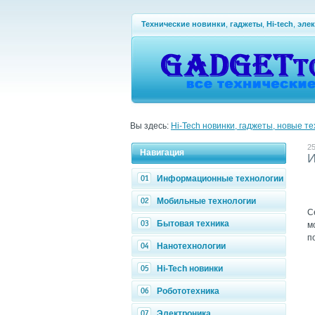
Технические новинки
,
гаджеты
,
Hi-tech
,
эле
Вы здесь:
Hi-Tech новинки, гаджеты, новые т
25
Навигация
И
Информационные технологии
Мобильные технологии
С
Бытовая техника
м
п
Нанотехнологии
Hi-Tech новинки
Робототехника
Электроника