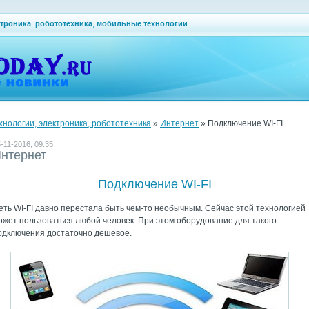
ктроника
,
робототехника
,
мобильные технологии
ехнологии, электроника, робототехника
»
Интернет
» Подключение WI-FI
-11-2016, 09:35
нтернет
Подключение WI-FI
еть WI-FI давно перестала быть чем-то необычным. Сейчас этой технологией
ожет пользоваться любой человек. При этом оборудование для такого
одключения достаточно дешевое.