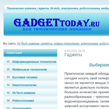
Технические новинки
,
гаджеты
,
Hi-tech
,
электроника
,
робототехника
,
моби
Вы здесь:
Hi-Tech новинки, гаджеты, новые технологии, электроника, робот
6-03-2023, 18:19
Навигация
Гаджеты
Информационные технологии
Выбираем
Мобильные технологии
Практически каждый облада
Бытовая техника
сегодня носить свой телеф
чехол не является вещью п
Нанотехнологии
является довольно полезн
большое количество преим
Hi-Tech новинки
разнообразными – тряпочны
Робототехника
водонепроницаемые, силик
широкий ассортимент чехл
Электроника