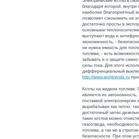
Электрические котлы в сво
благодаря которой, внутри
наиболее благоприятный ми
позволяет сэкономить на э
достаточно просты в экспл
основными теплоносителями
выступают вода и антифриз.
экономичность; - безопасно
не нужна емкость для топли
топлива; - есть возможност
забывать и о защите самих
силы тока. Для этого испол
дифференциальный выключа
http://www.techtrends.ru
про
Котлы на жидком топливе.
является их автономность, 
поставкой электроэнергии и
вырабатывая как тепло, так
достаточный запас дизельн
таких котлов можно отнест
газоотвода, необходимость
топлива, а так же в строг
безопасности. При этом ус