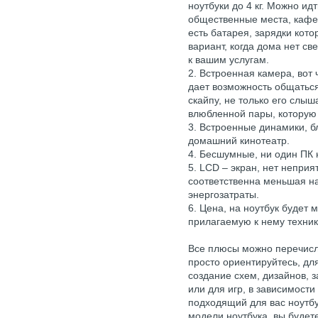
ноутбуки до 4 кг. Можно идт
общественные места, кафе, 
есть батарея, зарядки кото
вариант, когда дома нет св
к вашим услугам.
2. Встроенная камера, вот 
дает возможность общаться
скайпу, не только его слыш
влюбленной пары, которую
3. Встроенные динамики, бл
домашний кинотеатр.
4. Бесшумные, ни один ПК н
5. LCD – экран, нет непри
соответственна меньшая на
энергозатраты.
6. Цена, на ноутбук будет
прилагаемую к нему техник
Все плюсы можно перечисл
просто ориентируйтесь, дл
создание схем, дизайнов, 
или для игр, в зависимости
подходящий для вас ноутбу
модели ноутбука, вы будет