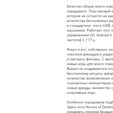
Качество сборки моего нов
порадовало. Пластиковый к
котором не остаются ни как
количества бесполезных ра
и стандартное: micro-USB, 
наушников. Работает этот ч
управлением ОС Android 4.
частотой 1,7 ГГц.
Искал я его, собственно, и
поистине рекордного разре
и смотреть фильмы. С филь
новые игры для моего план
Вышел из создавшегося по
бесплатному ресурсу apkap
количество всевозможных 
планшетных компьютеров н
новые аркады, множество с
спортивные игры.
Особенно порадовала подб
Здесь есть Heroes of Desti
управлять отрядом безжал