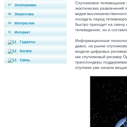
Спутниковое телевещание 
Электроника
экзотических развлечений 
видов высококачественног
Энергетика
посидеть перед телевизор
Интересное
быстро приходит на смену
телевидению, но и составл
Интернет
Информационные технологи
Гаджеты
давно, на рынке спутников
Космос
модели цифровых ресиверо
как спутниковый ресивер Op
Связь
транспондеры поддержива
спутники уже начали веща