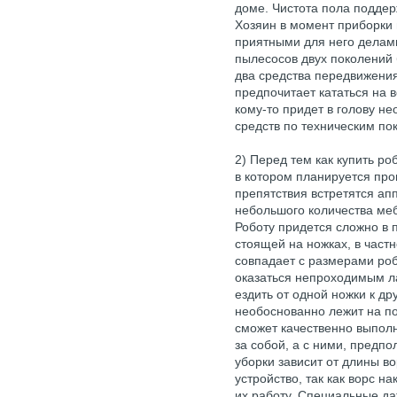
доме. Чистота пола подде
Хозяин в момент приборки 
приятными для него делам
пылесосов двух поколений 
два средства передвижения:
предпочитает кататься на в
кому-то придет в голову н
средств по техническим по
2) Перед тем как купить р
в котором планируется про
препятствия встретятся ап
небольшого количества мебе
Роботу придется сложно в 
стоящей на ножках, в частн
совпадает с размерами роб
оказаться непроходимым ла
ездить от одной ножки к др
необоснованно лежит на пол
сможет качественно выполн
за собой, а с ними, предп
уборки зависит от длины в
устройство, так как ворс н
их работу. Специальные да