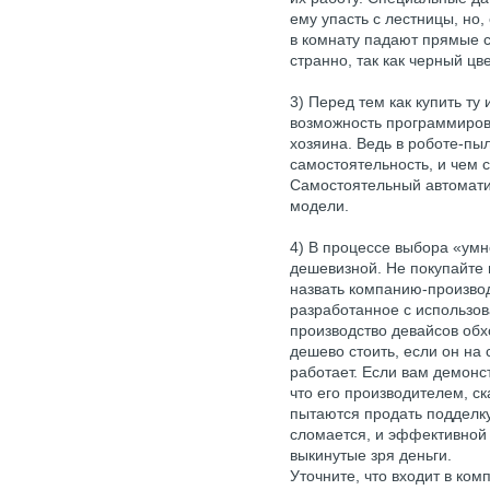
ему упасть с лестницы, но,
в комнату падают прямые с
странно, так как черный цве
3) Перед тем как купить ту
возможность программирова
хозяина. Ведь в роботе-пы
самостоятельность, и чем с
Самостоятельный автомати
модели.
4) В процессе выбора «умн
дешевизной. Не покупайте 
назвать компанию-производ
разработанное с использо
производство девайсов обх
дешево стоить, если он н
работает. Если вам демонс
что его производителем, ск
пытаются продать подделку.
сломается, и эффективной 
выкинутые зря деньги.
Уточните, что входит в ком