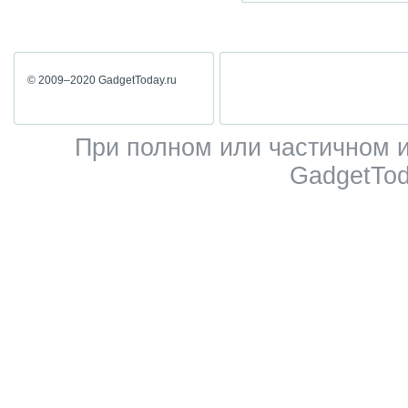
© 2009–2020 GadgetToday.ru
При полном или частичном 
GadgetTod