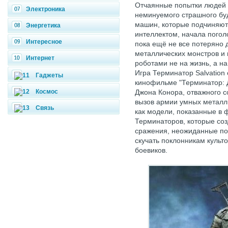
Отчаянные попытки людей 
Электроника
неминуемого страшного бу
машин, которые подчиняют
Энергетика
интеллектом, начала погол
Интересное
пока ещё не все потеряно 
металлических монстров и 
Интернет
роботами не на жизнь, а на
Игра Терминатор Salvation 
Гаджеты
кинофильме "Терминатор: Д
Космос
Джона Конора, отважного с
вызов армии умных металли
Связь
как модели, показанные в 
Терминаторов, которые со
сражения, неожиданные по
скучать поклонникам культ
боевиков.