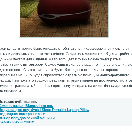
акой концепт можно было ожидать от обитателей «хрущёвок», но никак не от
ытых и довольных жизнью европейцев. Создатель машины снабдил устройств
добным местом для сиденья. Мало того цвет и ткань можно подобрать в
оответствии с интерьером. Самое удивительное в машине – не ее внешний ви
 даже не цвет. Стирать машинка будет без воды и стиральных порошков.
тиральная машина будет справляться с грязью с помощью ионизированного
оздуха. Нам пока это трудно представить, тем не менее не исключено, что это
емного странноватый hi-tech концепт получит право на жизнь благодаря своей
кологичности.
Похожие публикации:
Компьютерная Bluetooth мышь
Подушка для ноутбука i-Sleep Portable Laptop Pillow
Подводная камера Fish TV
Выбор посудомоечной машины
KAMAZ Flex Futurum