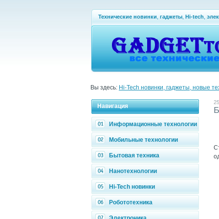
Технические новинки
,
гаджеты
,
Hi-tech
,
эле
Вы здесь:
Hi-Tech новинки, гаджеты, новые т
25
Навигация
Б
Информационные технологии
Мобильные технологии
С
Бытовая техника
о
Нанотехнологии
Hi-Tech новинки
Робототехника
Электроника