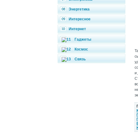
Энергетика
Интересное
Интернет
Гаджеты
Космос
Т
с
Связь
у
с
и
С
в
н
э